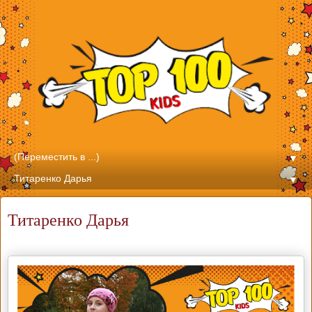
▼
▼
Титаренко Дарья