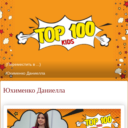
▼
▼
Юхименко Даниелла