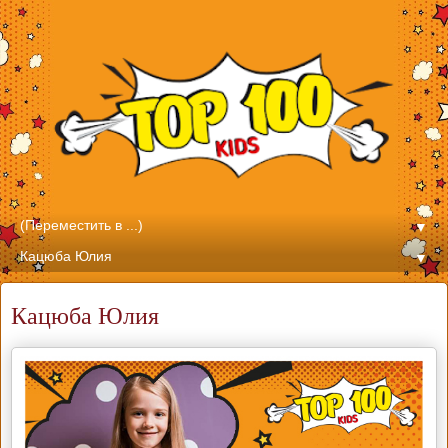
▼
▼
Кацюба Юлия